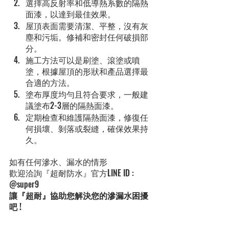
選擇高反射率和低導熱系數的隔熱
面漆，以達到最佳效果。
屋頂表面需要清潔、平整，沒有灰
塵和污垢。修補和密封任何破損部
分。
施工方法可以是刷塗、滾塗或噴
塗，根據屋頂的形狀和產品選擇最
合適的方法。
塗布厚度均勻且符合要求，一般建
議塗布2-3層的隔熱面漆。
定期檢查和維護隔熱面漆，修復任
何損壞、剝落或裂縫，確保效果持
久。
如有任何滲水、漏水的情形
歡迎洽詢『超耐防水』官方LINE ID : 
@super9
讓『超耐』協助您解決您的滲漏水困擾
吧 !