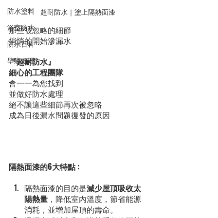
防水塗料
超耐防水｜塗上隔熱面漆
浴室防水
那些被忽略的細節
悄悄的開始滲漏水
防水百科
壁癌處理
『超耐防水』
細心的工程團隊
會一一為您找到
並做好防水處理
絕不讓這些細節再次被忽略
成為日後漏水問題復發的原因
隔熱面漆的6大特點 :
隔熱面漆的目的是
減少屋頂吸收太
陽熱量
，降低室內溫度，節省能源
消耗，並增加屋頂的壽命。